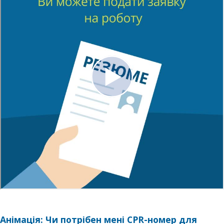
Анімація: Чи потрібен мені CPR-номер для