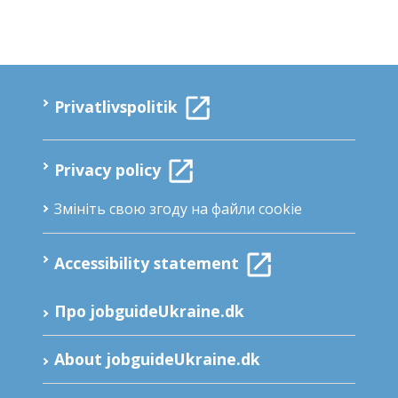
Privatlivspolitik
Privacy policy
Змініть свою згоду на файли cookie
Accessibility statement
Про jobguideUkraine.dk
About jobguideUkraine.dk